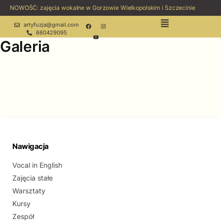
NOWOŚĆ: zajęcia wokalne w Gorzowie Wielkopolskim i Szczecinie
artyfuzja@gmail.com
660429095
Galeria
Nawigacja
Vocal in English
Zajęcia stałe
Warsztaty
Kursy
Zespół