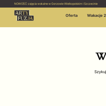
NOWOŚĆ: zajęcia wokalne w Gorzowie Wielkopolskim i Szczecinie
Oferta
Wakacje 
Wi
Szykuj