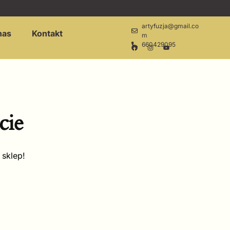
artyfuzja@gmail.co
nas
Kontakt
m
660429095
cie
 sklep!