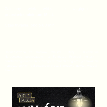
Zalecany wiek widza, ze względu na
przesłanie:
minimum 15 lat
.
Czas trwania: około 80 min
Dofinansowano ze środków Ministra Kultury i Dziedzictwa
Narodowego pochodzących z Funduszu Promocji Kultury –
państwowego funduszu celowego, w ramach programu „Zamówienia
kompozytorskie”, realizowanego przez Narodowy Instytut Muzyki i
Tańca”.