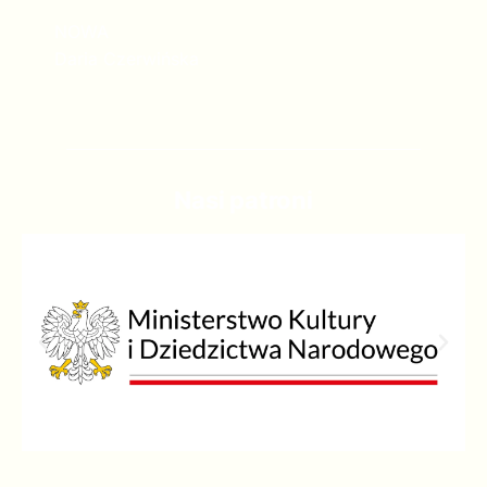
NOWA
Daria Czerwińska
Nasi patroni