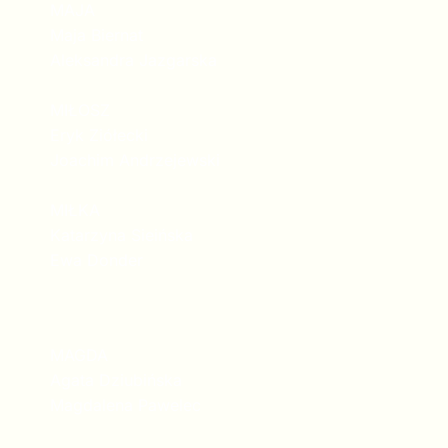
MAJA
Maja Biernat
Aleksandra Jazgarska
MIŁOSZ
Eryk Ziółecki
Joachim Andrzejewski
MIŁKA
Katarzyna Sieińska
Ewa Donder
MAGDA
Agata Dziubińska
Magdalena Pawelec