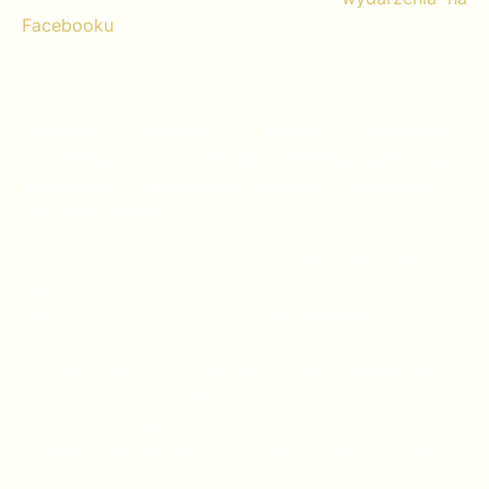
Facebooku
Spektakl balansuje między dramatem
psychologicznym, groteską i metaforą społeczną,
odsłaniając mechanizmy izolacji, rywalizacji i
potrzebę nadziei.
Grupa nieznajomych zostaje nagle zamknięta w
tajemniczej przestrzeni. Każdy z nich przybył tu z
innego powodu – na konkurs talentów, terapię,
reality show czy badanie medyczne – lecz szybko
okazuje się, że wszyscy są uczestnikami
niezrozumiałego eksperymentu. Z czasem
wychodzą na jaw ich lęki, konflikty i pragnienia, a
centralny motyw staje się pytanie: kto i dlaczego
ma prawo wyjść na wolność?