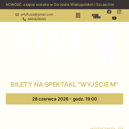
NOWOŚĆ: zajęcia wokalne w Gorzowie Wielkopolskim i Szczecinie
artyfuzja@gmail.com
660429095
BILETY NA SPEKTAKL "WYJŚCIE M"
28 czerwca 2026 - godz. 19:00
BĄDŹ NA BIEŻĄCO, dołączając do
wydarzenia na