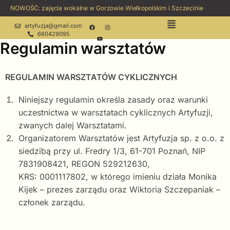
NOWOŚĆ: zajęcia wokalne w Gorzowie Wielkopolskim i Szczecinie
artyfuzja@gmail.com
660429095
Regulamin warsztatów
REGULAMIN WARSZTATÓW CYKLICZNYCH
Niniejszy regulamin określa zasady oraz warunki
uczestnictwa w warsztatach cyklicznych Artyfuzji,
zwanych dalej Warsztatami.
Organizatorem Warsztatów jest Artyfuzja sp. z o.o. z
siedzibą przy ul. Fredry 1/3, 61-701 Poznań, NIP
7831908421, REGON 529212630,
KRS: 0001117802, w którego imieniu działa Monika
Kijek – prezes zarządu oraz Wiktoria Szczepaniak –
członek zarządu.